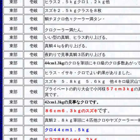
東部
壱岐
ヒラス２．５ｋｇクロ１．２ｋｇ他
東部
壱岐
スズキ２．５ｋｇクラスを８枚
東部
壱岐
鯛チヌクロ色々クーラー満タン・
東部
壱岐
クロクーラー満たん。
東部
壱岐
いい型の真鯛、ヒラス釣り上げる。
東部
壱岐
真鯛４㎏を釣り上げる。
東部
壱岐
夜釣りで見事真鯛３匹釣り上げる
東部
壱岐
44cm1.3kg
のクロを筆頭にキロ級のクロ多数あがっ
東部
壱岐
ヒラス・イサキ・クロでよい釣果がありました。
東部
壱岐
スズキ ５．８ｋｇ ５．６ｋｇ 他４キロ級沢山
プライベートの釣り大会で小河様
５７ｃｍ３ｋｇ
の
東部
壱岐
賞です。
東部
壱岐
42cm1.3kgの見事なクロです。
です。
東部
壱岐
８６ｃｍ６．３ｋｇのスズキ
東部
壱岐
真鯛２．８ｋｇ筆頭に４匹他クロやヤズクーラー一
東部
壱岐
クロ４４ｃｍ１．５ｋｇ
東部
壱岐
ヒラマサ８０ｃｍ４．２ｋｇ