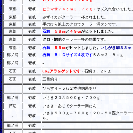
東部
壱岐
ヒラマサ７４ｃｍ３．７ｋｇ
・ヤズ入れ食いでした
東部
壱岐
みずイカがクーラー一杯とれました。
東部
壱岐
手のひら以上のクロでクーラー満タンです。
東部
壱岐
石鯛
５８㎝
と
４９㎝
がヒットしました。
東部
壱岐
クロ・鯛
他クーラー一杯の釣果です。
東部
壱岐
石鯛
５５㎝
がヒットしました。
いしがき鯛３３㎝
郷ノ浦
壱岐
石鯛 ＢＩＧサイズ４枚です
５８㎝３．８ｋｇ
-
郷ノ浦
壱岐
石田
壱岐
6Kgアラをゲットです
・石鯛３．２ｋｇ
石田
壱岐
五目釣り
-
壱岐
ひらす４～５㎏２本他釣果あり
郷ノ浦
壱岐
いさき２０匹５００ｇ～７００ｇ
芦辺
壱岐
いさき・あじでクーラー満たん
いさき５００ｇ～７００ｇ・２０～５０匹
クーラー
-
壱岐
た。
-
郷ノ浦
壱岐