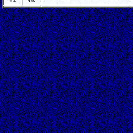
-
石田
壱岐