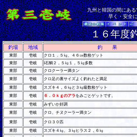
九州と韓国の間にある
早く・安全
１６年度
釣場
地域
釣 果
東部
壱岐
クロ１．５㎏、４６㎝数枚ゲット
i
東部
壱岐
石鯛２，５㎏１，５㎏多数
東部
壱岐
クロクーラー満タン
東部
壱岐
クロ足の裏サイズよく釣れたと満足
東部
壱岐
スズキ４，６㎏と３㎏級数枚ゲット
東部
壱岐
６．０ｋｇのアラ
をみごとゲットです。
東部
壱岐
みずいか好調
東部
壱岐
クロ、チヌクーラー満タン
東部
壱岐
クロ３０匹
東部
壱岐
スズキ４㎏、３㎏ヒラス２，６㎏